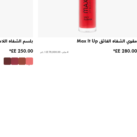
مقوي الشفاه الفائق Max It Up
بلسم الشفاه اللام
4 ملتر - ‏70,000.00 E£ / لتر