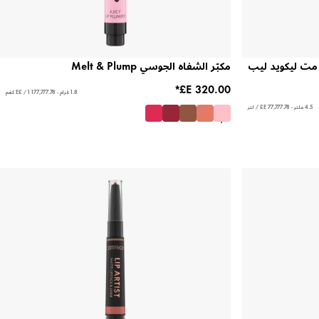
مت ليكويد ليب
مكبّر الشفاه الجوسي Melt & Plump
1.8 غرام - ‏177,777.78 E£ / 1 كغم
4.5 ملتر - ‏77,777.78 E£ / لتر