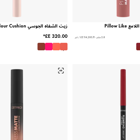
Pillow Li
زيت الشفاه الجوسي Colour Cushion
2.8 ملتر - ‏114,285.71 E£ / لتر