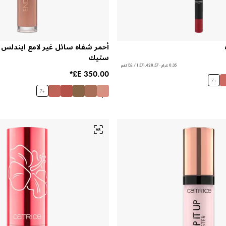
أحمر شفاه سائل غير لامع ايندلس 
ستيك
0.35 غرام - ‏571,428.57 E£ / 1 كغم
7
+
7
+