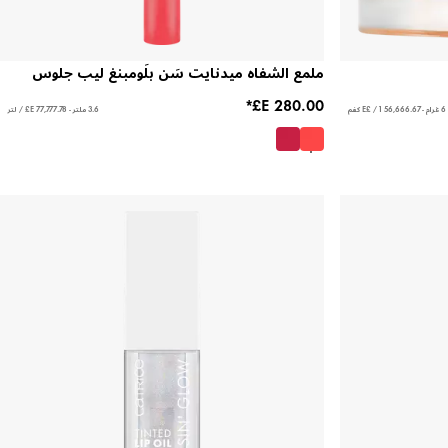
ملمع الشفاه ميدنايت سَن بلَومبنغ ليب جلوس
6 غرام - ‏56,666.67 E£ / 1 كغم
3.6 ملتر - ‏77,777.78 E£ / لتر