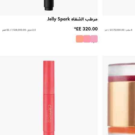
مرطب الشفاه Jelly Spark
4 ملتر - ‏75,000.00 E£ / لتر
2.5 غرام - ‏128,000.00 E£ / 1 كغم