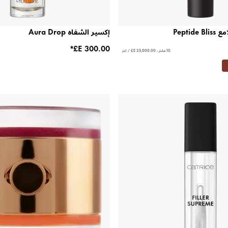
Pepti
إكسير الشفاه Aura Drop
10 ملتر - ‏25,000.00 E£ / لتر