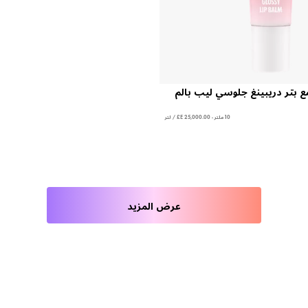
ع بتر دريبينغ جلوسي ليب بالم
10 ملتر - ‏25,000.00 E£ / لتر
عرض المزيد