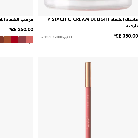
ماسك الشفاه PISTACHIO CREAM DELIGHT
مرطب الشفاه اللامع de Bliss
بارفيه
20 غرام - ‏17,500.00 E£ / 1 كغم