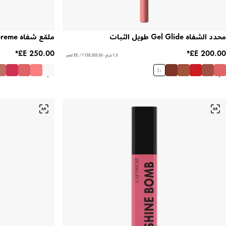
محدد الشفاه Gel Glide طويل الثبات
ملمّع شفاه Filler Supreme
1.5 غرام - ‏133,333.33 E£ / 1 كغم
5
+