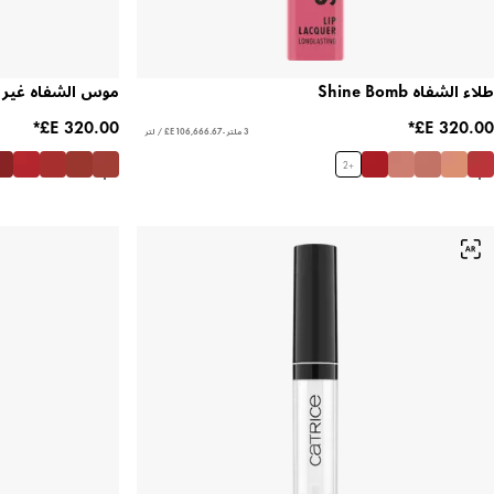
طلاء الشفاه Shine Bomb
موس الشفاه غير اللامع ke
3 ملتر - ‏106,666.67 E£ / لتر
2
+