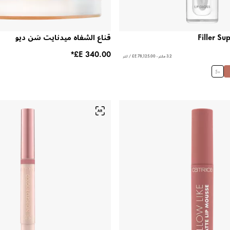
قناع الشفاه ميدنايت سَن ديو
3.2 ملتر - ‏78,125.00 E£ / لتر
5
+