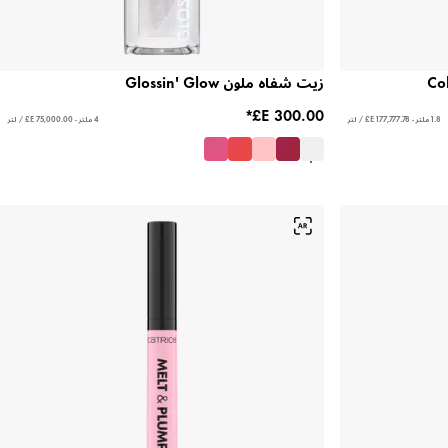
زيت شفاه ملون Glossin' Glow
1.8 ملتر - ‏177,777.78 E£ / لتر
4 ملتر - ‏75,000.00 E£ / لتر