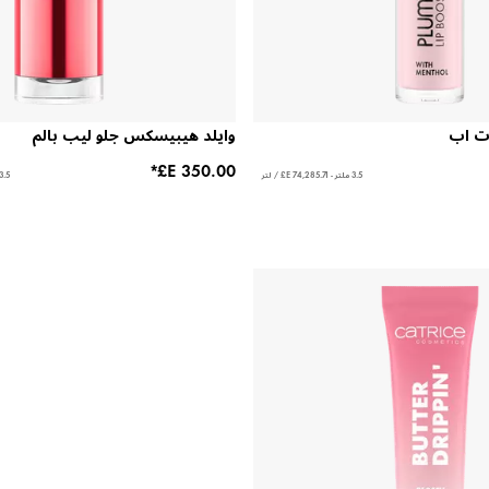
ات اب
وايلد هيبيسكس جلو ليب بالم
3.5 ملتر - ‏74,285.71 E£ / لتر
3.5 غرام - ‏100,000.00 E£ / 1 