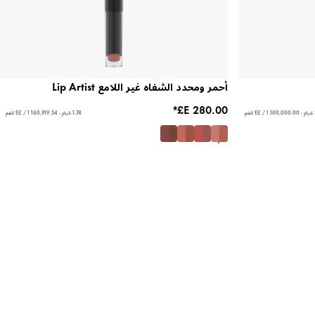
أحمر ومحدد الشفاه غير اللامع Lip Artist
كغم
1.74 غرام - ‏160,919.54 E£ / 1 كغم