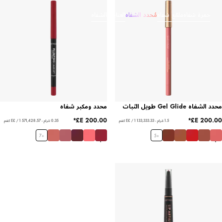
حمرة شفاه
ملمّع شفاه
مُحدد الشفاه
العناية بالشفاه
محدد الشفاه Gel Glide طويل الثبات
محدد ومكبر شفاه
1.5 غرام - ‏133,333.33 E£ / 1 كغم
0.35 غرام - ‏571,428.57 E£ / 1 كغم
7
+
5
+