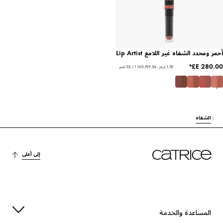
أحمر ومحدد الشفاه غير اللامع Lip Artist
1.74 غرام - ‏160,919.54 E£ / 1 كغم
الشفاه
إلى أعلى
المساعدة والخدمة