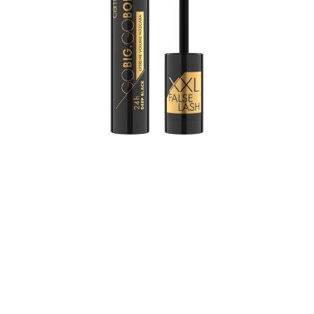
بفضل ملمسها الأسود العميق وفرشاة المطاط الصناعي الكبيرة،
توفر هذه الماسكارا رموشًا بحجم XXL، والتي يمكن تكوينها أيضًا
للحصول على تموجات مذهلة وطول مذهل.
لمحة سريعة عن جميع المزايا
حجم XXL
مناسبة لجميع أنواع البشرة.
مُقاومة للتلطخ.