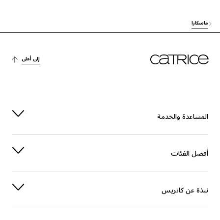
العناية
ORYZA SATIVA (RICE) BRAN WAX
ماسكارا
آخرون
POLYBUTENE
إلى أعلى
الاستقرار
VP/EICOSENE COPOLYMER
الاستقرار
AMINOMETHYL PROPANEDIOL
الاستقرار
OZOKERITE
المساعدة والخدمة
العناية
TROPOLONE
أفضل الفئات
العناية
HYDROGENATED VEGETABLE OIL
العناية
STEARYL STEARATE
نبذة عن كاتريس
الاستقرار
HYDROXYETHYLCELLULOSE