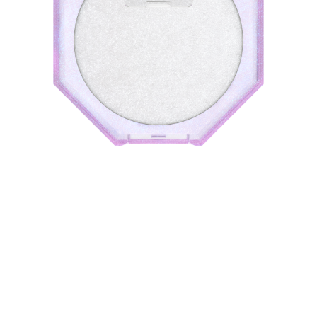
أطلقي العنان لإشراقك الداخلي مع كاتريس دايموند هيز هايلايتر
010 جيمي جليتر الفاتن. يُضفي الهايلايتر تأثيرًا متلألئًا مذهلاً 3D
يغلف بشرتكِ بغبار الألماس ويمنحها مظهرًا مبهرًا. يمتزج
الملمس الحريري الناعم السحري بسهولة على بشرتكِ ويتكون من
قاعدة شفافة مشبعة بجزيئات لامعة 3D. فهو يجعل كل لون
بشرة متألقًا ويحول أي مظهر إلى لمسة نهائية سلسة ومشرقة
وجذابة.