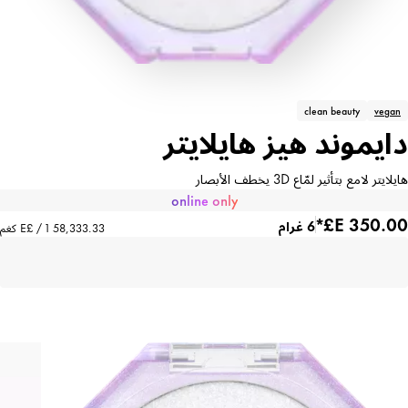
clean beauty
vegan
دايموند هيز هايلايتر
هايلايتر لامع بتأثير لمّاع 3D يخطف الأبصار
online only
6 غرام