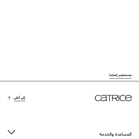
العناية
CAPRYLIC/CAPRIC TRIGLYCERIDE
العناية
ETHYLHEXYL PALMITATE
آخرون
MAGNESIUM STEARATE
آخرون
TRIETHOXYCAPRYLYLSILANE
الترطيب
ETHYLHEXYLGLYCERIN
مستحضر إضاءة
آخرون
PHENOXYETHANOL
آخرون
TIN OXIDE
إلى أعلى
صبغة
CI 77891 (TITANIUM DIOXIDE)
المساعدة والخدمة