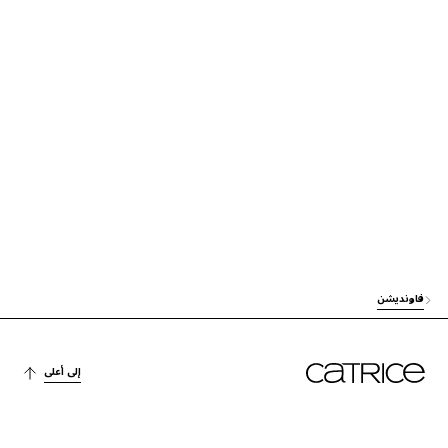
آخرون
AQUA (WATER)
العناية
DIMETHICONE
آخرون
TALC
آخرون
TRIMETHYLSILOXYSILICATE
الاستقرار
PEG-10 DIMETHICONE
العناية
NIACINAMIDE
العناية
ISODODECANE
فاونديشن
آخرون
SILICA
الترطيب
GLYCERIN
إلى أعلى
الاستقرار
CETYL PEG/PPG-10/1 DIMETHICONE