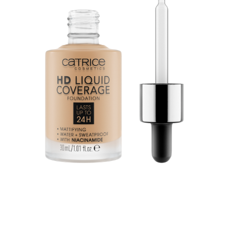
خفيف على البشرة: يمنحك اتش دي كوفيرج فاونديشن ملمسًا
مثاليًا كبشرة ثانية ويضفي على بشرتك مظهرًا مخمليًا - لمدة
تصل إلى 24 ساعة! يعمل الملمس السائل الخفيف للغاية مع