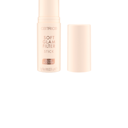
جرّبي سحر فلتر من الحياة الواقعية مع كاتريس سوفت جلام فيلتر
ستيك 015 في ظل فاتح مع درجات ألوان أساسية باردة. توفر
عصا الوجه الكريمية لمسة نهائية طبيعية وناعمة مع ملمس يذوب
على بشرتك. سواء كنتِ ترغبين في الحصول على توهج مشرق
في كل مكان، أو بديل لأساسكِ المعتاد، أو إذا كنتِ ترغبين في