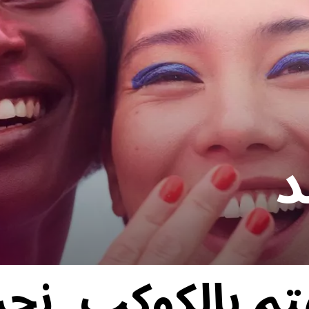
د
تم بالكوكب. نح