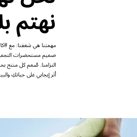
نهتم ب
مهمتنا هي شغفنا: مع #كات
صميم مستحضرات التجميل لدي
التزامنا. صُمم كل منتج 
أثر إيجابي على حياتكِ والب