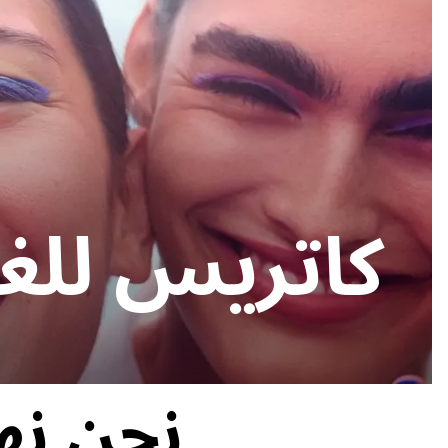
كاتريس للغ
نحن نه