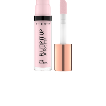
ملمع الشفاه بلمب ات اب من كاتريس هو المُغيّر المثالي للشفاه
الكثيفة مع لمسة نهائية عالية اللمعان. تعمل التركيبة التي تحتوي
على المنثول وفيتامين اي ـ وزيت الجوجوبا على تغذية الشفاه
وتتركها تشعر بالوخز والبرودة. وفي الوقت نفسه، يبدو الملمس