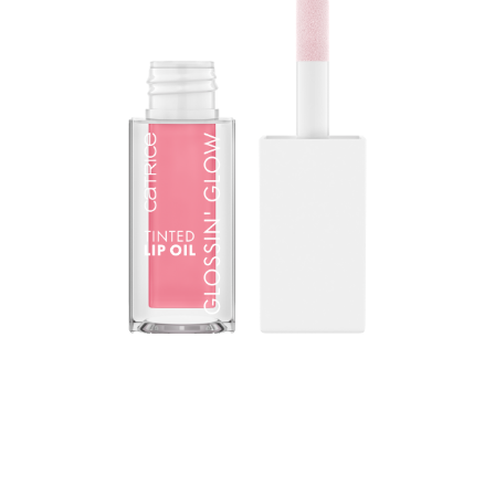
مُغيّر قواعد السلوك في العناية بالشفاه: يجمع زيت الشفاه الملون
المتوهج كاتريس غلوسن غلو بين اللمسة النهائية شديدة اللمعان
والخصائص المغذية المكثفة لبلسم الشفاه. يتفاعل الملمس مع
قيمة درجة الحموضة الطبيعية للشفاه - للحصول على لمسة نهائية