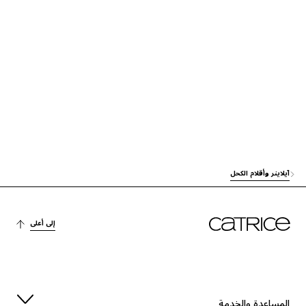
آخرون
KAOLIN
الاستقرار
SYNTHETIC JAPAN WAX
آخرون
TALC
الحماية
TOCOPHEROL
العناية
CHAMOMILLA RECUTITA (MATRICARIA) FLOWER EXTRACT
الحماية
ASCORBYL PALMITATE
آيلاينر وأقلام الكحل
آخرون
TIN OXIDE
صبغة
CI 77007 (ULTRAMARINES)
إلى أعلى
صبغة
CI 77510 (FERRIC AMMONIUM FERROCYANIDE)
صبغة
CI 77891 (TITANIUM DIOXIDE)
المساعدة والخدمة