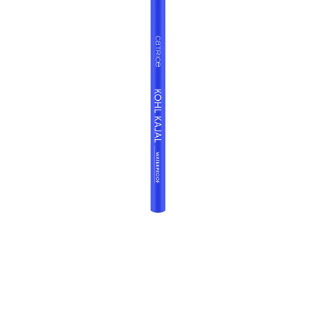
كاتريس كحل كاجال 150 الترا مارين مقاوم للماء هو قطعة لا غنى
عنها لمكياج العيون التعبيري. قلم تحديد العيون المقاوم للماء
المصنوع من الخشب ناعم وسهل الاستخدام. بفضل تركيبته
الغنية بالألوان، يمنح قلم تحديد العيون تأثيرًا مكثفًا للألوان على