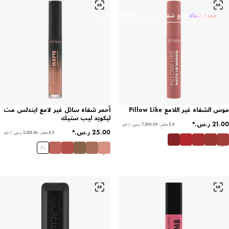
حمرة شفاه
ملمّع شفاه
مُحدد الشفاه
العناية بالشفاه
موس الشفاه غير اللامع Pillow Like
أحمر شفاه سائل غير لامع ايندلس مت
ليكويد ليب ستيك
2.8 ملتر - ‏7,500.00 ر.س.‏ / لتر
4.5 ملتر - ‏5,555.56 ر.س.‏ / لتر
7
+