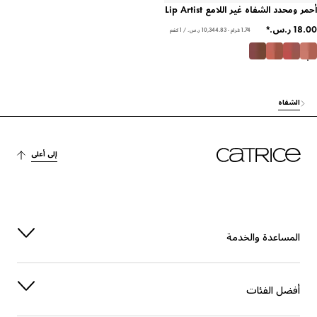
أحمر ومحدد الشفاه غير اللامع Lip Artist
1.74 غرام - ‏10,344.83 ر.س.‏ / 1 كغم
الشفاه
إلى أعلى
المساعدة والخدمة
أفضل الفئات