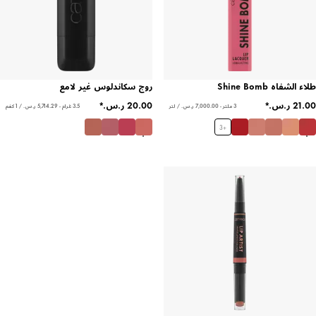
طلاء الشفاه Shine Bomb
روج سكاندلوس غير لامع
3 ملتر - ‏7,000.00 ر.س.‏ / لتر
3.5 غرام - ‏5,714.29 ر.س.‏ / 1 كغم
3
+