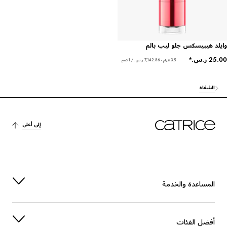
وايلد هيبيسكس جلو ليب بالم
3.5 غرام - ‏7,142.86 ر.س.‏ / 1 كغم
الشفاه
إلى أعلى
المساعدة والخدمة
أفضل الفئات