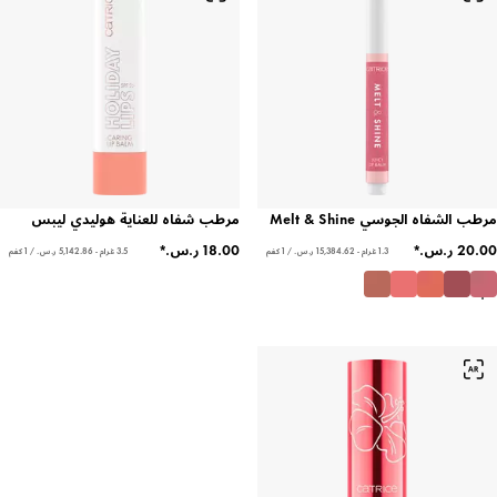
مرطب الشفاه الجوسي Melt & Shine
مرطب شفاه للعناية هوليدي ليبس
1.3 غرام - ‏15,384.62 ر.س.‏ / 1 كغم
3.5 غرام - ‏5,142.86 ر.س.‏ / 1 كغم