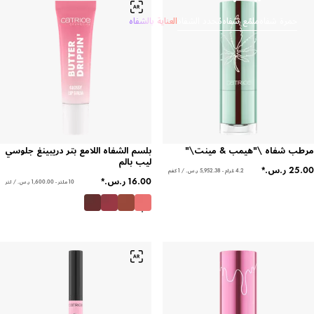
حمرة شفاه
ملمّع شفاه
مُحدد الشفاه
العناية بالشفاه
مرطب شفاه \"هيمب & مينت\"
بلسم الشفاه اللامع بتر دريبينغ جلوسي
ليب بالم
4.2 غرام - ‏5,952.38 ر.س.‏ / 1 كغم
10 ملتر - ‏1,600.00 ر.س.‏ / لتر