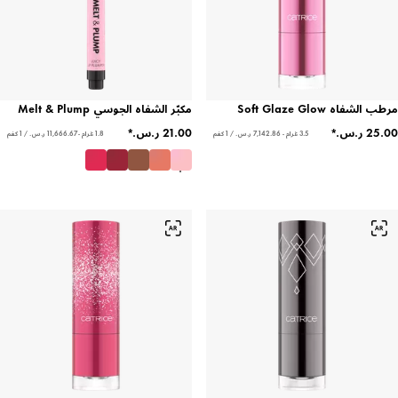
مرطب الشفاه Soft Glaze Glow
مكبّر الشفاه الجوسي Melt & Plump
3.5 غرام - ‏7,142.86 ر.س.‏ / 1 كغم
1.8 غرام - ‏11,666.67 ر.س.‏ / 1 كغم