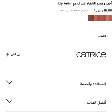
أحمر ومحدد الشفاه غير اللامع Lip Artist
1.74 غرام - ‏10,344.83 ر.س.‏ / 1 كغم
الشفاه
إلى أعلى
المساعدة والخدمة
أفضل الفئات