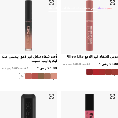
حمرة شفاه
ملمّع شفاه
مُحدد الشفاه
العناية بالشفاه
موس الشفاه غير اللامع Pillow Like
أحمر شفاه سائل غير لامع ايندلس مت
ليكويد ليب ستيك
2.8 ملتر - ‏7,500.00 ر.س.‏ / لتر
4.5 ملتر - ‏5,555.56 ر.س.‏ / لتر
7
+