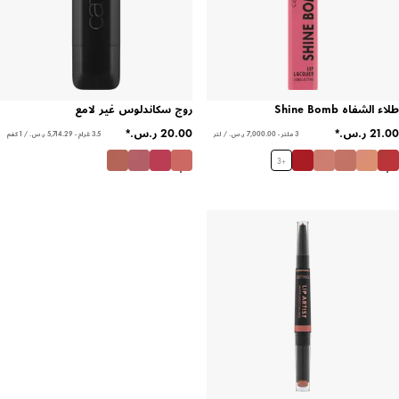
طلاء الشفاه Shine Bomb
روج سكاندلوس غير لامع
3 ملتر - ‏7,000.00 ر.س.‏ / لتر
3.5 غرام - ‏5,714.29 ر.س.‏ / 1 كغم
3
+