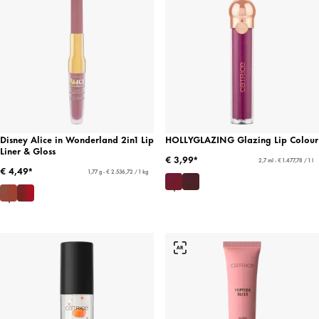
Disney Alice in Wonderland 2in1 Lip
HOLLYGLAZING Glazing Lip Colour
Liner & Gloss
€ 3,99*
2,7 ml - € 1.477,78 / 1 l
€ 4,49*
1,77 g - € 2.536,72 / 1 kg