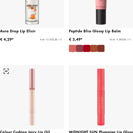
Aura Drop Lip Elixir
Peptide Bliss Glossy Lip Balm
€ 4,29*
€ 3,49*
4 ml - € 1.072,50 / 1 l
10 ml - € 349,00 / 1 l
Colour Cushion Juicy Lip Oil
MIDNIGHT SUN Plumping Lip Gloss