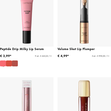
Peptide Drip Milky Lip Serum
Volume Shot Lip Plumper
€ 3,99*
€ 4,99*
9 ml - € 443,33 / 1 l
5 ml - € 998,00 / 1 l