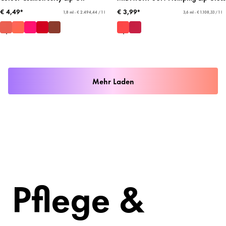
€ 4,49*
€ 3,99*
1,8 ml - € 2.494,44 / 1 l
3,6 ml - € 1.108,33 / 1 l
Mehr Laden
Pflege &