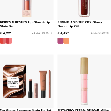
BRIDES & BESTIES Lip Gloss & Lip
SPRING AND THE CITY Glossy
Stain Duo
Nectar Lip Oil
€ 4,99*
€ 4,49*
4,9 ml - € 1.018,37 / 1 l
6,5 ml - € 690,77 / 1 l
The Glossy Sequence Nude Lip Set
PISTACHIO CREAM DELIGHT Milky