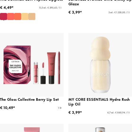
Glaze
€ 4,49*
11,5 ml - € 390,43 / 1 l
€ 3,99*
3 ml - € 1.330,00 / 1 l
The Gloss Collective Berry Lip Set
MY CORE ESSENTIALS Hydra Rush
Lip Oil
€ 10,49*
1 St
€ 3,99*
4,7 ml - € 848,94 / 1 l