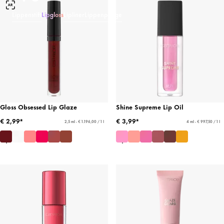
Lippenstift
Lipgloss
Lipliner
Lippenpflege
Gloss Obsessed Lip Glaze
Shine Supreme Lip Oil
€ 2,99*
€ 3,99*
2,5 ml - € 1.196,00 / 1 l
4 ml - € 997,50 / 1 l