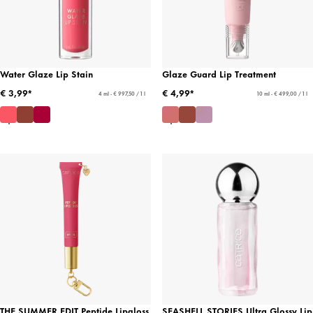
Water Glaze Lip Stain
Glaze Guard Lip Treatment
€ 3,99*
€ 4,99*
4 ml - € 997,50 / 1 l
10 ml - € 499,00 / 1 l
THE SUMMER EDIT Peptide Lipgloss
SEASHELL STORIES Ultra Glossy Lip