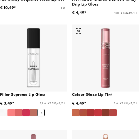
Drip Lip Gloss
€ 10,49*
1 St
€ 4,49*
4 ml - € 1.122,50 / 1 l
Filler Supreme Lip Gloss
Colour Glaze Lip Tint
€ 3,49*
€ 4,49*
3,2 ml - € 1.090,63 / 1 l
3 ml - € 1.496,67 / 1 l
+
5