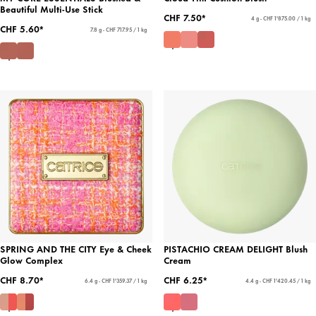
Beautiful Multi-Use Stick
CHF 7.50*
4 g - CHF 1'875.00 / 1 kg
CHF 5.60*
7.8 g - CHF 717.95 / 1 kg
SPRING AND THE CITY Eye & Cheek
PISTACHIO CREAM DELIGHT Blush
Glow Complex
Cream
CHF 8.70*
CHF 6.25*
6.4 g - CHF 1'359.37 / 1 kg
4.4 g - CHF 1'420.45 / 1 kg