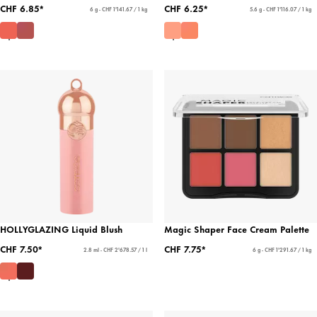
CHF 6.85*
CHF 6.25*
6 g - CHF 1'141.67 / 1 kg
5.6 g - CHF 1'116.07 / 1 kg
HOLLYGLAZING Liquid Blush
Magic Shaper Face Cream Palette
CHF 7.50*
CHF 7.75*
2.8 ml - CHF 2'678.57 / 1 l
6 g - CHF 1'291.67 / 1 kg