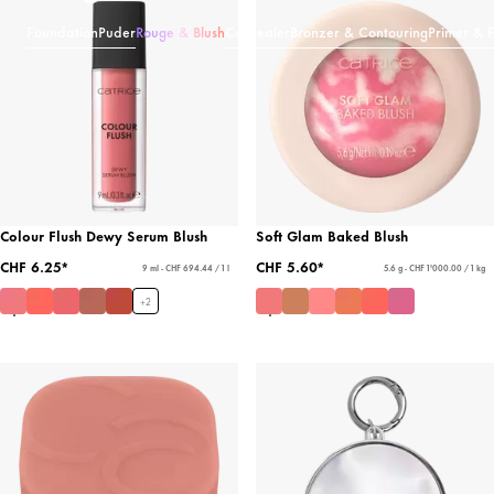
Foundation
Puder
Rouge & Blush
Concealer
Bronzer & Contouring
Primer & F
Colour Flush Dewy Serum Blush
Soft Glam Baked Blush
CHF 6.25*
CHF 5.60*
9 ml - CHF 694.44 / 1 l
5.6 g - CHF 1'000.00 / 1 kg
+
2