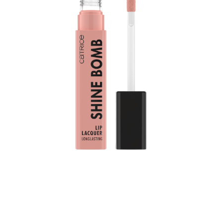
Trae el color a tu vida: La laca de labios Shine Bomb
010 French Silk de Catrice aporta un toque de color a
tus labios. Combina dos características famosas del
producto: un tono brillante y una duración de hasta 8