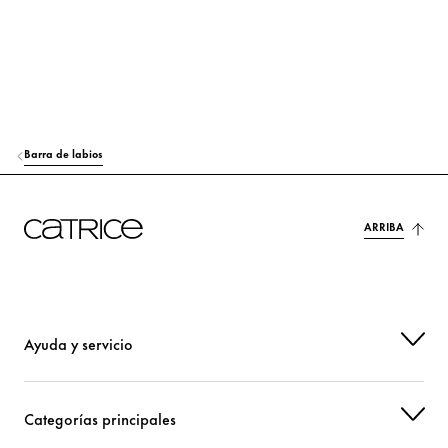
HEXYLENE GLYCOL
Hidratación
PHENOXYETHANOL
Otros
CI 77491 (IRON OXIDES)
Colorante
Barra de labios
CI 77492 (IRON OXIDES)
Colorante
CI 77499 (IRON OXIDES)
Colorante
ARRIBA
CI 77891 (TITANIUM DIOXIDE)
Colorante
Ayuda y servicio
Categorías principales