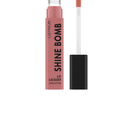
Trae el color a tu vida: La laca de labios Shine Bomb
020 Good Taste de Catrice aporta un toque de color a
tus labios. Combina dos características famosas del
producto: un tono brillante y una duración de hasta 8