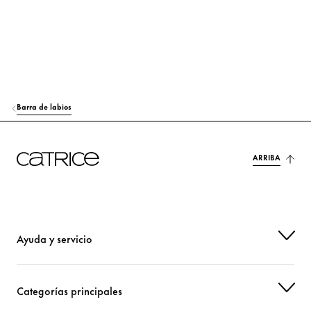
AQUA (WATER)
Otros
HEXYLENE GLYCOL
Hidratación
PHENOXYETHANOL
Otros
CI 15850 (RED 7 LAKE)
Colorante
Barra de labios
CI 77491 (IRON OXIDES)
Colorante
ARRIBA
CI 77492 (IRON OXIDES)
Colorante
CI 77499 (IRON OXIDES)
Colorante
CI 77891 (TITANIUM DIOXIDE)
Colorante
Ayuda y servicio
Categorías principales