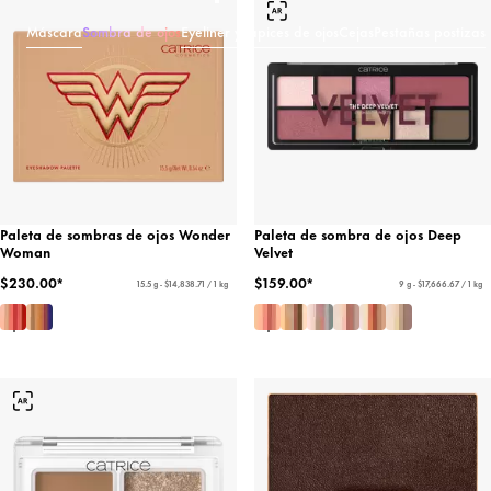
Máscara
Sombra de ojos
Eyeliner y lápices de ojos
Cejas
Pestañas postizas
Paleta de sombras de ojos Wonder
Paleta de sombra de ojos Deep
Woman
Velvet
$230.00*
$159.00*
15.5 g - $14,838.71 / 1 kg
9 g - $17,666.67 / 1 kg