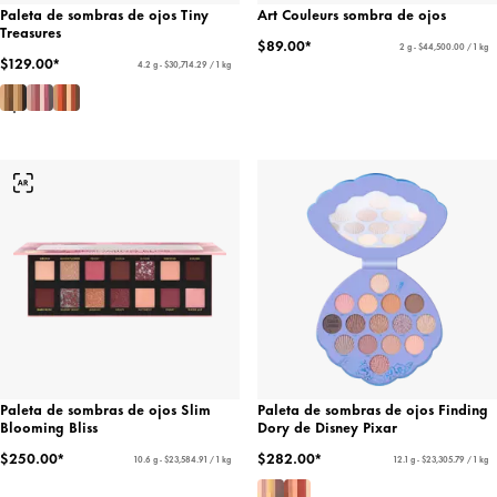
Paleta de sombras de ojos Tiny
Art Couleurs sombra de ojos
Treasures
$89.00*
2 g - $44,500.00 / 1 kg
$129.00*
4.2 g - $30,714.29 / 1 kg
Paleta de sombras de ojos Slim
Paleta de sombras de ojos Finding
Blooming Bliss
Dory de Disney Pixar
$250.00*
$282.00*
10.6 g - $23,584.91 / 1 kg
12.1 g - $23,305.79 / 1 kg