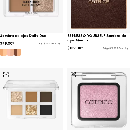
Sombra de ojos Daily Duo
ESPRESSO YOURSELF Sombra de
ojos Quattro
$99.00*
2.8 g - $35,357.14 / 1 kg
$159.00*
5.6 g - $28,392.86 / 1 kg