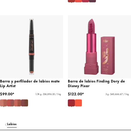
Barra y perfilador de labios mate
Barra de labios Finding Dory de
Lip Artist
Disney Pixar
$99.00*
$122.00*
1.74 g - $56,896.55 / 1 kg
3 g - $40,666.67 / 1 kg
Labios