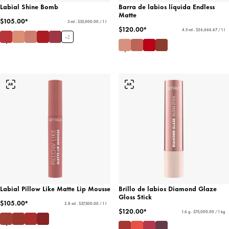
Labial Shine Bomb
Barra de labios líquida Endless
Matte
$105.00*
3 ml - $35,000.00 / 1 l
$120.00*
4.5 ml - $26,666.67 / 1 l
+
2
Labial Pillow Like Matte Lip Mousse
Brillo de labios Diamond Glaze
Gloss Stick
$105.00*
2.8 ml - $37,500.00 / 1 l
$120.00*
1.6 g - $75,000.00 / 1 kg