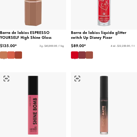
Barra de labios ESPRESSO
Barra de labios líquida glitter
YOURSELF High Shine Gloss
switch Up Disney Pixar
$135.00*
$89.00*
3 g - $45,000.00 / 1 kg
4 ml - $22,250.00 / 1 l