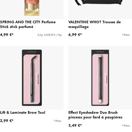
SPRING AND THE CITY Perfume
VALENTINE WHO? Trousse de
Stick stick parfumé
maquillage
4,99 €*
6,99 €*
2,2 g - 2 268,18 € / 1 kg
1 Pièces
Lift & Laminate Brow Tool
Effect Eyeshadow Duo Brush
pinceau pour fard à paupières
2,99 €*
1 Pièces
3,49 €*
1 Pièces