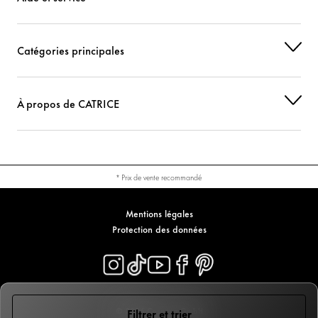
Catégories principales
À propos de CATRICE
* Prix de vente recommandé
Mentions légales
Protection des données
© 2026 Cosnova GmbH
Filtrer et trier