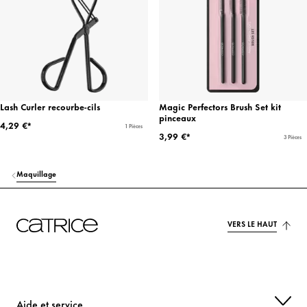
Lash Curler recourbe-cils
Magic Perfectors Brush Set kit
pinceaux
4,29 €*
1 Pièces
3,99 €*
3 Pièces
Maquillage
VERS LE HAUT
Aide et service