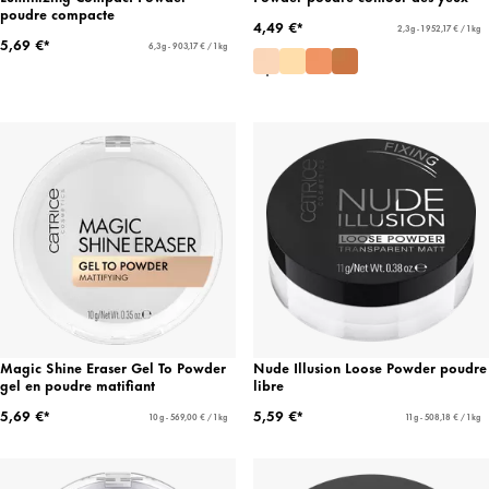
poudre compacte
4,49 €*
2,3 g - 1 952,17 € / 1 kg
5,69 €*
6,3 g - 903,17 € / 1 kg
Magic Shine Eraser Gel To Powder
Nude Illusion Loose Powder poudre
gel en poudre matifiant
libre
5,69 €*
5,59 €*
10 g - 569,00 € / 1 kg
11 g - 508,18 € / 1 kg