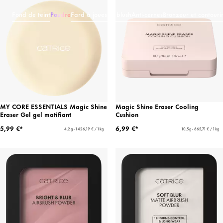
Fond de teint
Poudre
Fard à joues et blush
Anti-cernes
Bronzeur et contouri
MY CORE ESSENTIALS Magic Shine
Magic Shine Eraser Cooling
Eraser Gel gel matifiant
Cushion
5,99 €*
6,99 €*
4,2 g - 1 426,19 € / 1 kg
10,5 g - 665,71 € / 1 kg