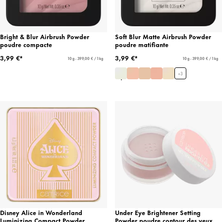
Bright & Blur Airbrush Powder
Soft Blur Matte Airbrush Powder
poudre compacte
poudre matifiante
3,99 €*
3,99 €*
10 g - 399,00 € / 1 kg
10 g - 399,00 € / 1 kg
+
3
Disney Alice in Wonderland
Under Eye Brightener Setting
Luminizing Compact Powder
Powder poudre contour des yeux