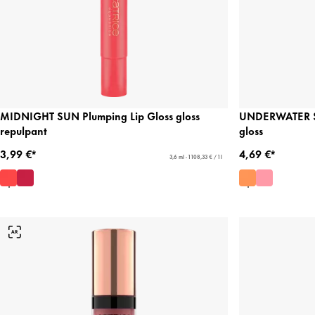
MIDNIGHT SUN Plumping Lip Gloss gloss
UNDERWATER SE
repulpant
gloss
3,99 €*
4,69 €*
3,6 ml - 1 108,33 € / 1 l