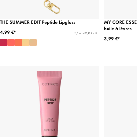
THE SUMMER EDIT Peptide Lipgloss
MY CORE ESSEN
huile à lèvres
4,99 €*
11,5 ml - 433,91 € / 1 l
3,99 €*