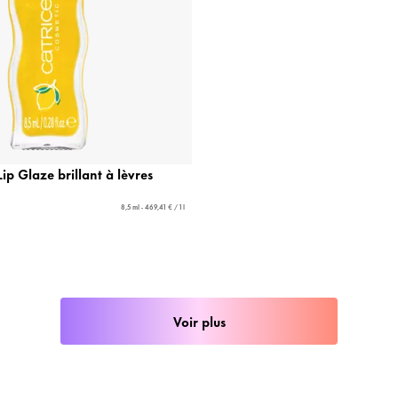
 Glaze brillant à lèvres
8,5 ml - 469,41 € / 1 l
Voir plus