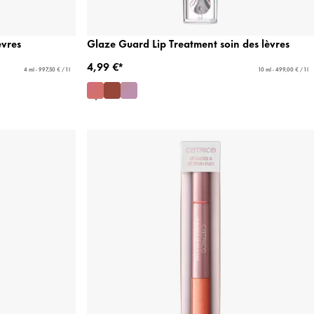
èvres
Glaze Guard Lip Treatment soin des lèvres
4,99 €*
4 ml - 997,50 € / 1 l
10 ml - 499,00 € / 1 l