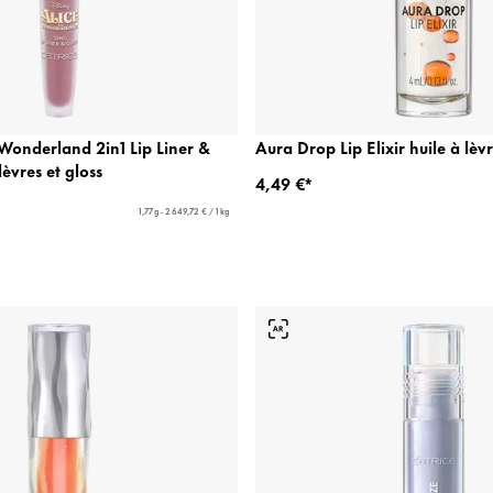
 Wonderland 2in1 Lip Liner &
Aura Drop Lip Elixir huile à lèv
èvres et gloss
4,49 €*
1,77 g - 2 649,72 € / 1 kg