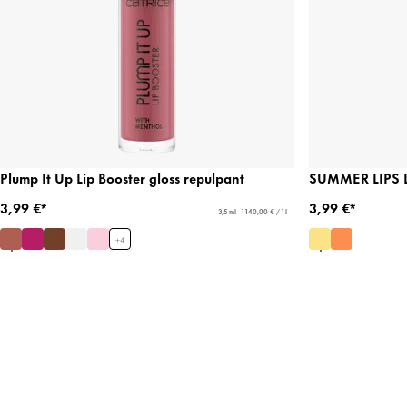
Plump It Up Lip Booster gloss repulpant
SUMMER LIPS Lip
3,99 €*
3,99 €*
3,5 ml - 1 140,00 € / 1 l
+
4