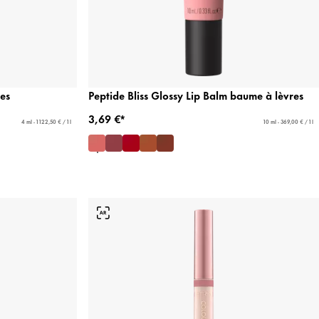
res
Peptide Bliss Glossy Lip Balm baume à lèvres
3,69 €*
4 ml - 1 122,50 € / 1 l
10 ml - 369,00 € / 1 l