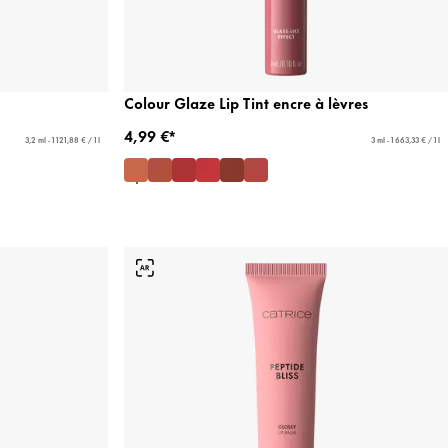
Colour Glaze Lip Tint encre à lèvres
4,99 €*
3,2 ml - 1 121,88 € / 1 l
3 ml - 1 663,33 € / 1 l