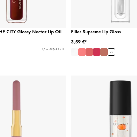
 CITY Glossy Nectar Lip Oil
Filler Supreme Lip Gloss
3,59 €*
6,5 ml - 767,69 € / 1 l
+
5