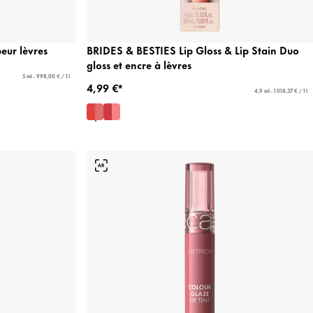
eur lèvres
BRIDES & BESTIES Lip Gloss & Lip Stain Duo
gloss et encre à lèvres
5 ml - 998,00 € / 1 l
4,99 €*
4,9 ml - 1 018,37 € / 1 l