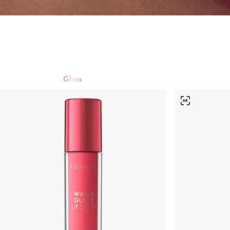
Gloss
Rouge à lèvres
Gloss
Crayon à lèvres
Soin des lèvres