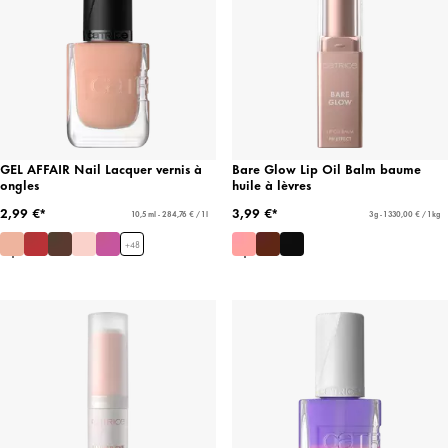
GEL AFFAIR Nail Lacquer vernis à
Bare Glow Lip Oil Balm baume
ongles
huile à lèvres
2,99 €*
3,99 €*
10,5 ml - 284,76 € / 1 l
3 g - 1 330,00 € / 1 kg
+
48