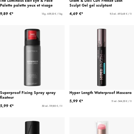
The Luminous Edit Eye & Face
Glam & Doll Curl Freeze Lash
Palette palette yeux et visage
Sculpt Gel gel sculptant
9,89 €*
4,69 €*
15 g - 659,33 € / 1 kg
9,5 ml - 493,68 € / 1 l
Superproof Fixing Spray spray
Hyper Length Waterproof Mascara
fixateur
5,99 €*
11 ml - 544,55 € / 1 l
5,99 €*
50 ml - 119,80 € / 1 l