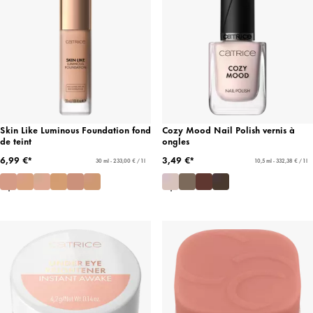
Skin Like Luminous Foundation fond
Cozy Mood Nail Polish vernis à
de teint
ongles
6,99 €*
3,49 €*
30 ml - 233,00 € / 1 l
10,5 ml - 332,38 € / 1 l