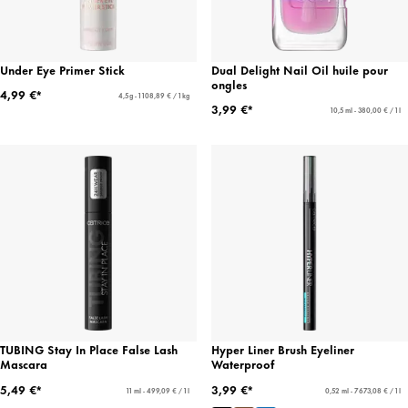
Under Eye Primer Stick
Dual Delight Nail Oil huile pour
ongles
4,99 €*
4,5 g - 1 108,89 € / 1 kg
3,99 €*
10,5 ml - 380,00 € / 1 l
TUBING Stay In Place False Lash
Hyper Liner Brush Eyeliner
Mascara
Waterproof
5,49 €*
3,99 €*
11 ml - 499,09 € / 1 l
0,52 ml - 7 673,08 € / 1 l