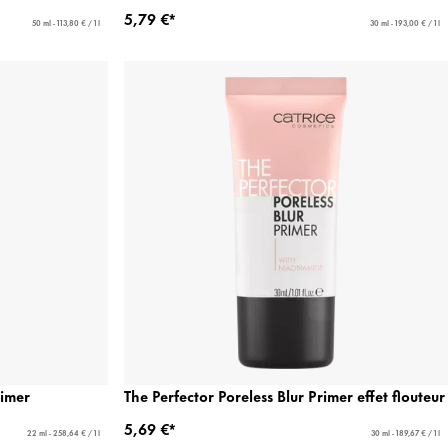
5,79 €*
50 ml - 113,80 € / 1 l
30 ml - 193,00 € / 1 l
rimer
The Perfector Poreless Blur Primer effet flouteur
5,69 €*
22 ml - 258,64 € / 1 l
30 ml - 189,67 € / 1 l