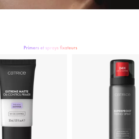
ateur
 contouring
Primers et sprays fixateurs
Illuminateur