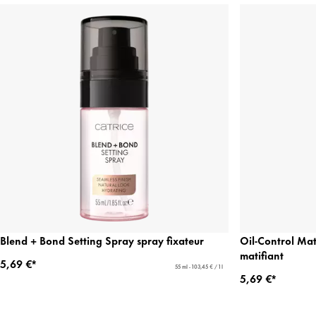
Blend + Bond Setting Spray spray fixateur
Oil-Control Mat
matifiant
5,69 €*
55 ml - 103,45 € / 1 l
5,69 €*