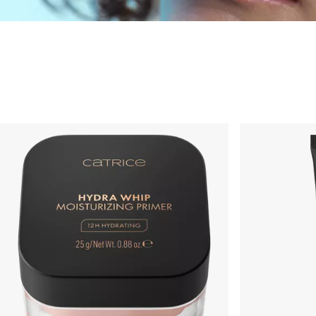
Primer et spray fix
Fond de teint
Poudre
Fard à joues et blush
Anti-cernes
Bronzeur et