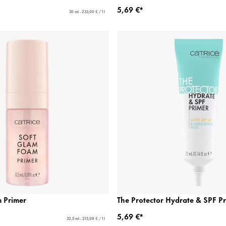
5,69 €*
30 ml - 233,00 € / 1 l
 Primer
The Protector Hydrate & SPF P
5,69 €*
32,5 ml - 215,08 € / 1 l