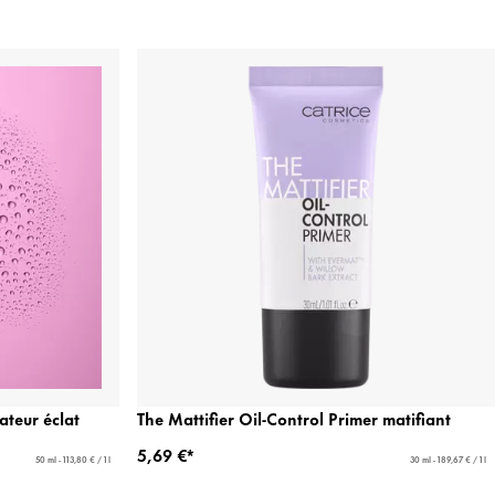
ateur éclat
The Mattifier Oil-Control Primer matifiant
5,69 €*
50 ml - 113,80 € / 1 l
30 ml - 189,67 € / 1 l