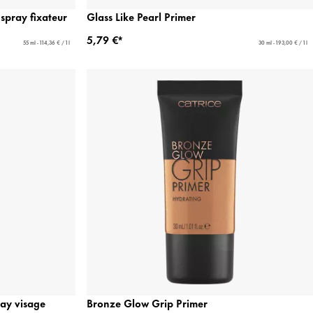
spray fixateur
Glass Like Pearl Primer
5,79 €*
55 ml - 114,36 € / 1 l
30 ml - 193,00 € / 1 l
ray visage
Bronze Glow Grip Primer