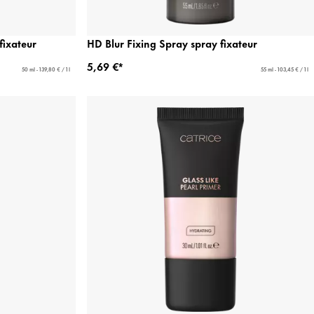
fixateur
HD Blur Fixing Spray spray fixateur
5,69 €*
50 ml - 139,80 € / 1 l
55 ml - 103,45 € / 1 l