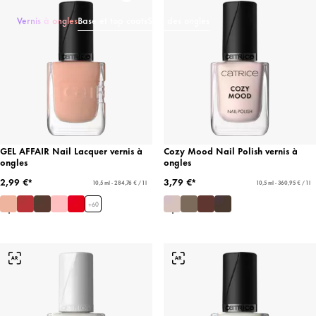
Vernis à ongles
Base et top coats
Soin des ongles
GEL AFFAIR Nail Lacquer vernis à
Cozy Mood Nail Polish vernis à
ongles
ongles
2,99 €*
3,79 €*
10,5 ml - 284,76 € / 1 l
10,5 ml - 360,95 € / 1 l
+
60