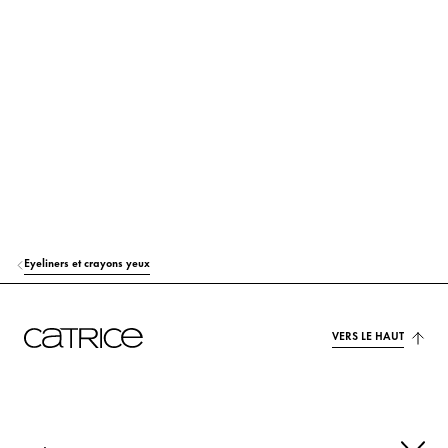
PENTYLENE GLYCOL
Hydratation
PEG-40 HYDROGENATED CASTOR OIL
Autres
AMMONIUM ACRYLATES COPOLYMER
Autres
CAPRYLYL GLYCOL
Autres
PPG-2-DECETH-30
Stabilisation
DISODIUM LAURETH SULFOSUCCINATE
Stabilisation
Eyeliners et crayons yeux
PHENOXYETHANOL
Autres
VERS LE HAUT
SODIUM DEHYDROACETATE
Préservation
CI 77266 (BLACK 2) (NANO)
Colorant