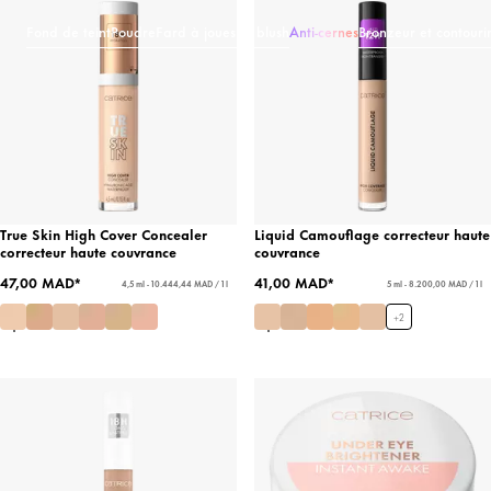
Fond de teint
Poudre
Fard à joues et blush
Anti-cernes
Bronzeur et contouri
True Skin High Cover Concealer
Liquid Camouflage correcteur haute
correcteur haute couvrance
couvrance
47,00 MAD*
41,00 MAD*
4,5 ml - 10.444,44 MAD / 1 l
5 ml - 8.200,00 MAD / 1 l
+
2