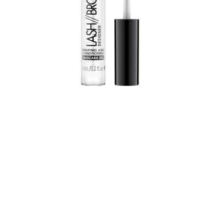
שקוף ומתייבש מהיר, מפנק עם מרכיבי פנטנול, עמיד לאורך
זמן ובגימור טבעי - Lash&Brow Designer מביא את הריסים
והגבות שלך לצורה מעולה.
כל היתרונות במבט חטוף
ג'ל שקוף לריסים ולגבות
ייבוש מהיר
עם גימור טבעי