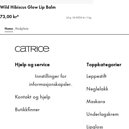
Wild Hibiscus Glow Lip Balm
73,00 kr*
3,5 g - 20 857,14 kr / 1 kg
Home
Hudpleie
Hjelp og service
Toppkategorier
Innstillinger for
Leppestift
informasjonskapsler.
Neglelakk
Kontakt og hjelp
Maskara
Butikkfinner
Underlagskrem
Lipgloss