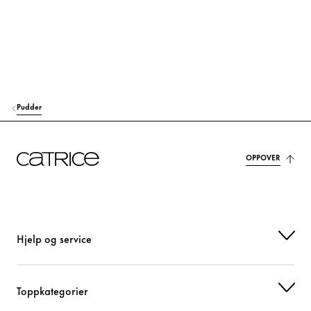
GLYCERYL CAPRYLATE
Stabilisering
LAUROYL LYSINE
Andre
p-ANISIC ACID
Andre
DEHYDROACETIC ACID
Bevaring
Pudder
PARFUM (FRAGRANCE)
Duft
OPPOVER
CI 77491 (IRON OXIDES)
Fargestoff
CI 77492 (IRON OXIDES)
Fargestoff
CI 77499 (IRON OXIDES)
Fargestoff
Hjelp og service
CI 77891 (TITANIUM DIOXIDE)
Fargestoff
Toppkategorier