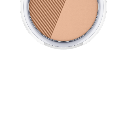
Matt Plus Shine Control Powder er mikrofint, gjør huden
din til en glansfri sone og varer i opptil 1 time. Den
oljefrie konsistensen gir en langvarig matt hud og gjør
den fantastisk glatt. Med lysreflekterende pigmenter for
en frisk og feilfri look. Passer perfekt sammen med All
Matt Plus Shine Control Make Up.
Alle fordeler med et øyekast
Mattende pudder, varer i opptil 12 timer