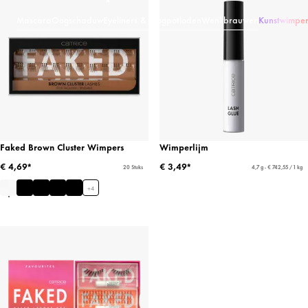
Mascara
Oogschaduw
Eyeliners & Oogpotloden
Wenkbrauwen
Kunstwimper
Faked Brown Cluster Wimpers
Wimperlijm
€ 4,69*
€ 3,49*
20 Stuks
4,7 g - € 742,55 / 1 kg
+
4