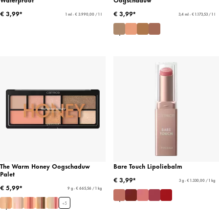
€ 3,99*
€ 3,99*
1 ml - € 3.990,00 / 1 l
3,4 ml - € 1.173,53 / 1 l
The Warm Honey Oogschaduw
Bare Touch Lipoliebalm
Palet
€ 3,99*
3 g - € 1.330,00 / 1 kg
€ 5,99*
9 g - € 665,56 / 1 kg
+
5