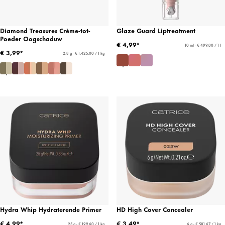
Diamond Treasures Crème-tot-
Glaze Guard Liptreatment
Poeder Oogschaduw
€ 4,99*
10 ml - € 499,00 / 1 l
€ 3,99*
2,8 g - € 1.425,00 / 1 kg
Hydra Whip Hydraterende Primer
HD High Cover Concealer
€ 4,99*
€ 3,49*
25 g - € 199,60 / 1 kg
6 g - € 581,67 / 1 kg