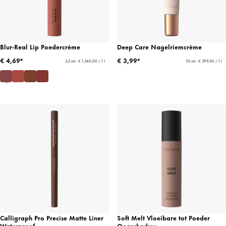
Blur-Real Lip Poedercrème
Deep Care Nagelriemcrème
€ 4,69*
€ 3,99*
3,5 ml - € 1.340,00 / 1 l
10 ml - € 399,00 / 1 l
Calligraph Pro Precise Matte Liner
Soft Melt Vloeibare tot Poeder
Waterproof
Oogschaduw