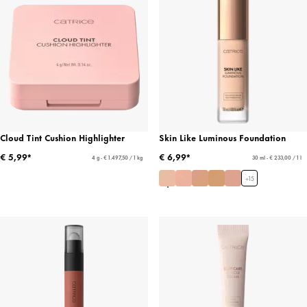
Cloud Tint Cushion Highlighter
Skin Like Luminous Foundation
€ 5,99*
€ 6,99*
4 g - € 1.497,50 / 1 kg
30 ml - € 233,00 / 1 l
+
15