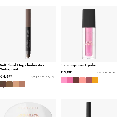
Soft Blend Oogschaduwstick
Shine Supreme Lipolie
Waterproof
€ 3,99*
4 ml - € 997,50 / 1 l
€ 4,69*
1,65 g - € 2.842,42 / 1 kg