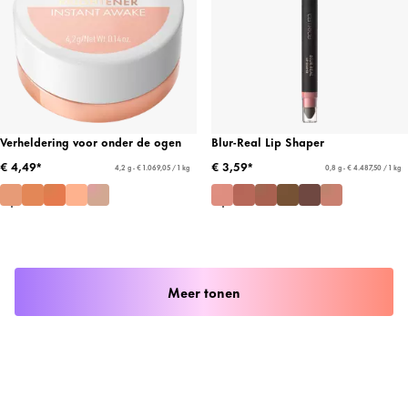
Verheldering voor onder de ogen
Blur-Real Lip Shaper
€ 4,49*
€ 3,59*
4,2 g - € 1.069,05 / 1 kg
0,8 g - € 4.487,50 / 1 kg
Meer tonen