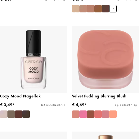
+
5
Cozy Mood Nagellak
Velvet Pudding Blurring Blush
€ 3,49*
€ 4,69*
10,5 ml - € 332,38 / 1 l
5 g - € 938,00 / 1 kg