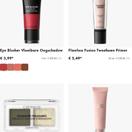
Eye Blusher Vloeibare Oogschaduw
Flawless Fusion Tweefasen Primer
€ 3,99*
€ 5,49*
7 ml - € 570,00 / 1 l
20 ml - € 274,50 / 1 l