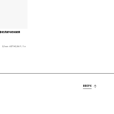
увеличения
3,5 мл - 657 142,86 ₸ / 1 л
ВВЕРХ