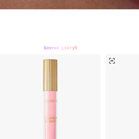
Блеск для губ
Помады для губ
Блески для губ
Карандаши для губ
Уход з