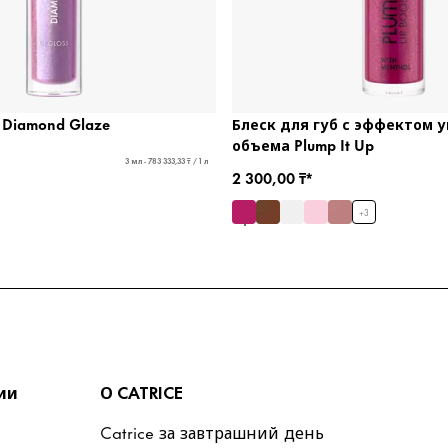
 Diamond Glaze
Блеск для губ с эффектом 
объема Plump It Up
3 мл - 783 333,33 ₸ / 1 л
2 300,00 ₸*
+
3
ии
О CATRICE
Catrice за завтрашний день