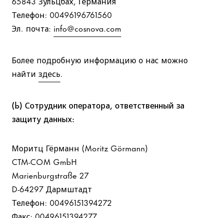
65843 Зульцбах, Германия
Телефон: 00496196761560
Эл. почта:
info@cosnova.com
Более подробную информацию о нас можно
найти
здесь
.
(b) Сотрудник оператора, ответственный за
защиту данных:
Моритц Гёрманн (Moritz Görmann)
CTM-COM GmbH
Marienburgstraße 27
D-64297 Дармштадт
Телефон: 00496151394272
Факс: 00496151394277