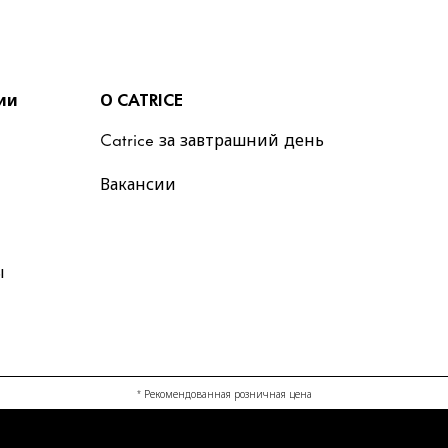
ии
О CATRICE
Catrice за завтрашний день
Вакансии
ы
* Рекомендованная розничная цена