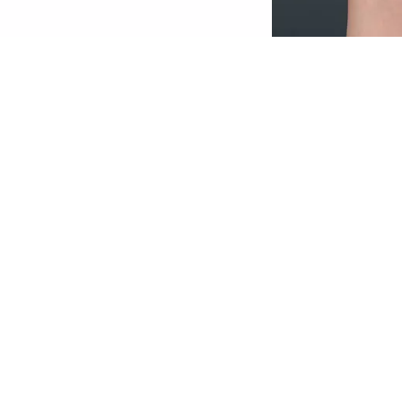
Бальзам для губ Wild Hibiscus Glow Lip
Balm делает губы мягкими и усиливает
их естественный оттенок. Формула с
маслами клюквы и гибискуса, реагирует
на индивидуальный уровень pH губ и
придает им легкий оттенок.