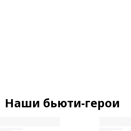
беспокойтесь
Ингредиенты
Утилизация
Бьюти-совет
Наши бьюти-герои