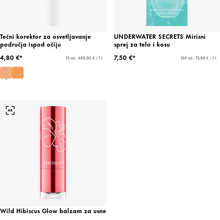
Tečni korektor za osvetljavanje
UNDERWATER SECRETS Mirisni
područja ispod očiju
sprej za telo i kosu
4,80 €*
7,50 €*
10 mL - 480,00 € / 1 l
100 mL - 75,00 € / 1 l
Wild Hibiscus Glow balzam za usne