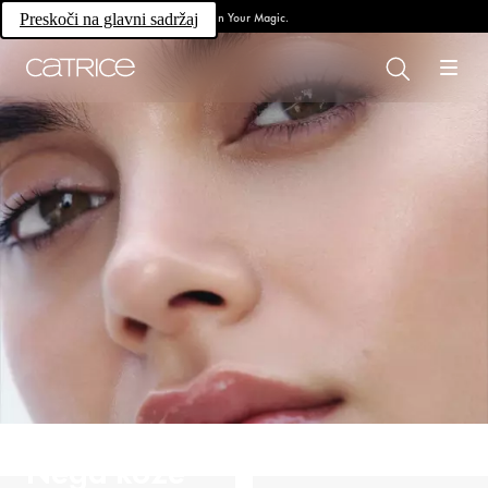
Own Your Magic.
Preskoči na glavni sadržaj
Nega kože