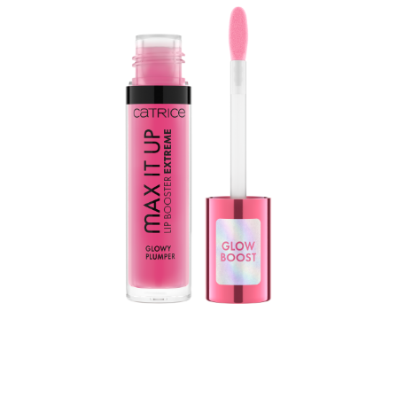
Max It Up Lip Booster Extreme från CATRICE är din
kriminella partner för fylliga läppar med en unik