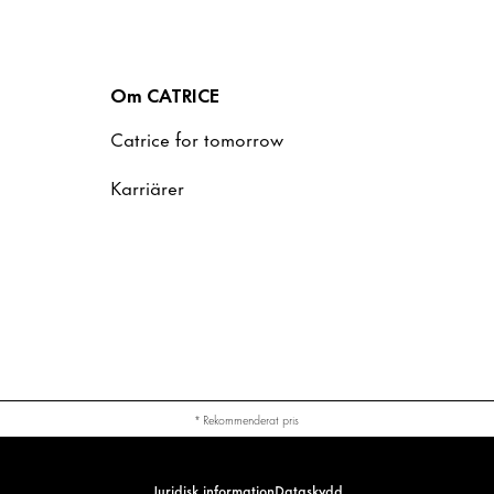
Om CATRICE
Catrice for tomorrow
Karriärer
* Rekommenderat pris
Juridisk information
Dataskydd