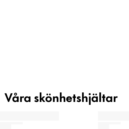
Ingredienser
Återvinning
Skönhetstips
Våra skönhetshjältar