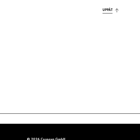
UPPÅT
© 2026 Cosnova GmbH