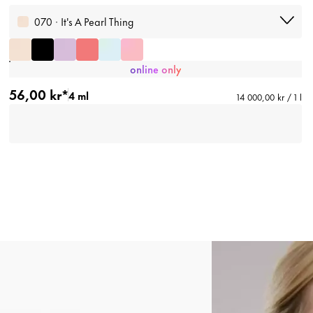
070 · It's A Pearl Thing
online only
56,00 kr*
4 ml
14 000,00 kr / 1 l