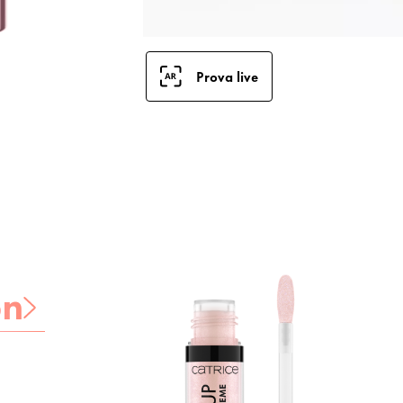
Prova live
on