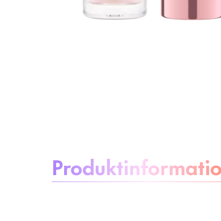
Om produkten
Produktinformati
Var
bekymmersfri