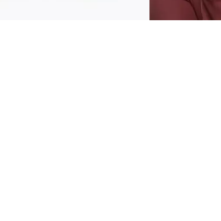
Make a statement med Catrice Max It Up
Lip Booster Extreme 070 It’s A Pearl Thing.
Läppplumpern ger inte bara läpparna
extrem volym, den lämnar dem också med
en subtil genomskinlig rosa pärlfinish och en
delikat vaniljdoft. Formulan är fylld med