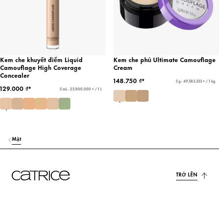
Kem che khuyết điểm Liquid
Kem che phủ Ultimate Camouflage
Camouflage High Coverage
Cream
Concealer
148.750 ₫*
3 g - 49.583.333 ₫ / 1 kg
129.000 ₫*
5 mL - 25.800.000 ₫ / 1 L
Mặt
TRỞ LÊN