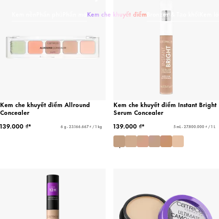
Kem nền
Phấn phủ
Phấn má
Kem che khuyết điểm
Bronzer & Tạo khối
Kem ló
Kem che khuyết điểm Allround
Kem che khuyết điểm Instant Bright
Concealer
Serum Concealer
139.000 ₫*
139.000 ₫*
6 g - 23.166.667 ₫ / 1 kg
5 mL - 27.800.000 ₫ / 1 L