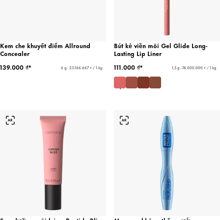
Kem che khuyết điểm Allround
Bút kẻ viền môi Gel Glide Long-
Concealer
Lasting Lip Liner
139.000 ₫*
111.000 ₫*
6 g - 23.166.667 ₫ / 1 kg
1,5 g - 74.000.000 ₫ / 1 kg