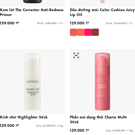
Kem lót The Corrector Anti-Redness
Dầu dưỡng môi Color Cushion Juicy
Primer
Lip Oil
159.000 ₫*
129.000 ₫*
30 mL - 5.300.000 ₫ / 1 L
1,8 mL - 71.666.667 ₫ / 1 L
Kính như Highlighter Stick
Phấn má dạng thỏi Charm Multi
Stick
129.000 ₫*
5,3 g - 24.339.623 ₫ / 1 kg
129.000 ₫*
5,5 g - 23.454.545 ₫ / 1 kg