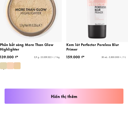
Phấn bắt sáng More Than Glow
Kem lót Perfector Poreless Blur
Highlighter
Primer
139.000 ₫*
159.000 ₫*
5,9 g - 23.559.322 ₫ / 1 kg
30 mL - 5.300.000 ₫ / 1 L
Hiển thị thêm