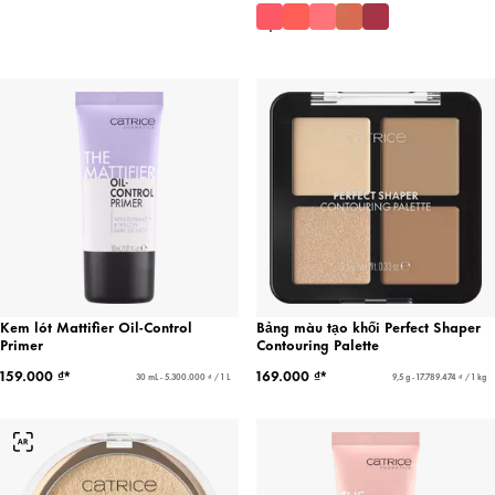
Kem lót Mattifier Oil-Control
Bảng màu tạo khối Perfect Shaper
Primer
Contouring Palette
159.000 ₫*
169.000 ₫*
30 mL - 5.300.000 ₫ / 1 L
9,5 g - 17.789.474 ₫ / 1 kg