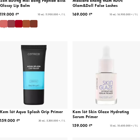
Son dưỡng môi bóng Peptide Bliss
Mascara không thấm nước
Glossy Lip Balm
Glam&Doll False Lashes
119.000 ₫*
169.000 ₫*
10 mL - 11.900.000 ₫ / 1 L
10 mL - 16.900.000 ₫ / 1 L
Kem lót Aqua Splash Grip Primer
Kem lót Skin Glaze Hydrating
Serum Primer
159.000 ₫*
30 mL - 5.300.000 ₫ / 1 L
159.000 ₫*
15 mL - 10.600.000 ₫ / 1 L