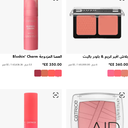
افير كريم & باودر باليت
العصا المزدوجة Blushin' Charm
6 غرام - ‏60,000.00 E£ / 1 كغم
5.5 غرام - ‏63,636.36 E£ / 1 كغم