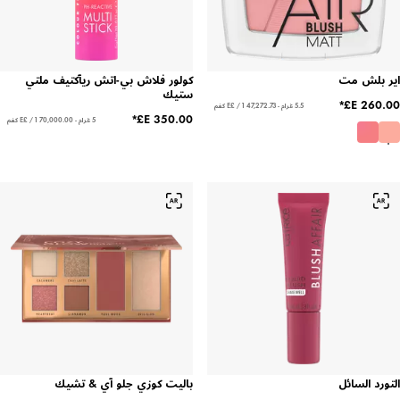
بلش مت
كولور فلاش بي-اتش ريآكتيف ملتي
ستيك
5.5 غرام - ‏47,272.73 E£ / 1 كغم
5 غرام - ‏70,000.00 E£ / 1 كغم
د السائل
باليت كوزي جلو آي & تشيك