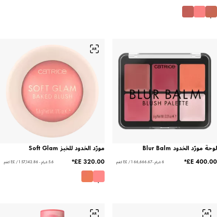
ّد الخدود Blur Balm
مورّد الخدود للخبز Soft Glam
6 غرام - ‏66,666.67 E£ / 1 كغم
5.6 غرام - ‏57,142.86 E£ / 1 كغم