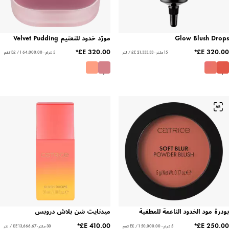
Glow Blush D
مورّد خدود للتعتيم Velvet Pudding
15 ملتر - ‏21,333.33 E£ / لتر
5 غرام - ‏64,000.00 E£ / 1 كغم
 مود الخدود الناعمة للمطفية
ميدنايت سَن بلاش دروبس
5 غرام - ‏50,000.00 E£ / 1 كغم
30 ملتر - ‏13,666.67 E£ / لتر