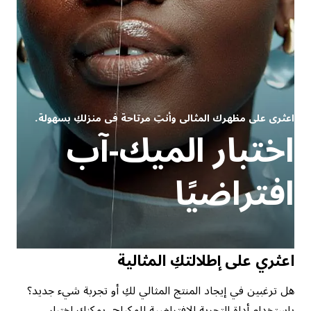
اعثري على مظهرك المثالي وأنتِ مرتاحة في منزلكِ بسهولة.
اختبار الميك-آب
افتراضيًا
اعثري على إطلالتكِ المثالية
هل ترغبين في إيجاد المنتج المثالي لكِ أو تجربة شيء جديد؟
باستخدام أداة التجربة الافتراضية للمكياج، يمكنكِ اختبار