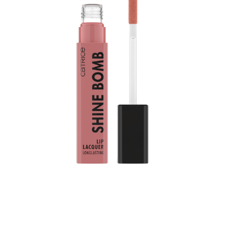
أضيفي اللون إلى حياتك اليومية: يضفي طلاء الشفاه كاتريس
شاين بومب لب لاكر 010 غود تيست ترقية لونية على شفتيك.
فهو يجمع بين ميزتين شائعتين للمنتج: لون لامع ومتانة تدوم