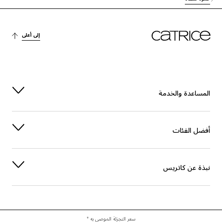
صبغة
CI 77491 (IRON OXIDES)
صبغة
CI 77492 (IRON OXIDES)
إلى أعلى
صبغة
CI 77499 (IRON OXIDES)
صبغة
CI 77891 (TITANIUM DIOXIDE)
المساعدة والخدمة
أفضل الفئات
نبذة عن كاتريس
سعر التجزئة الموصى به *