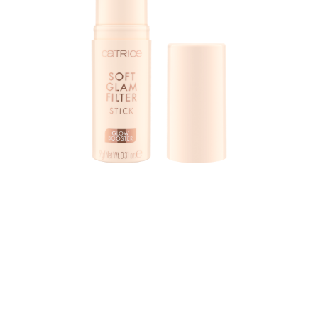
جرّبي سحر فلتر الحياة الواقعية مع كاتريس سوفت جلام فيلتر
ستيك 010 - خفيف بدرجة لون فاتحة مع درجات لون أساسي
دافئة. توفر عصا الوجه الكريمية لمسة نهائية طبيعية وناعمة مع
ملمس يذوب على بشرتك. سواء كنتِ ترغبين في الحصول على
توهج مشرق في كل مكان، أو بديل لأساسكِ المعتاد، أو إذا كنتِ
ترغبين في وضع لمسات من الهايلايت، فإن تركيبة فيلتر ستيك