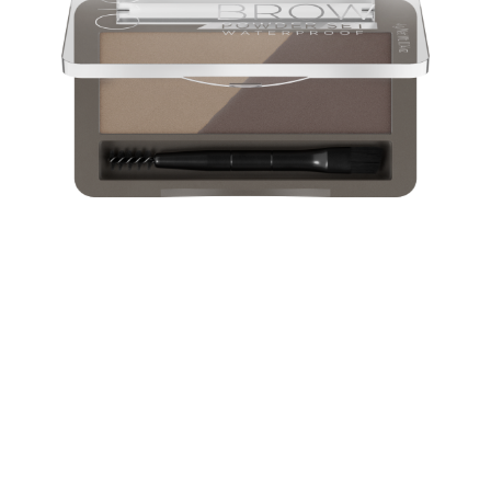
مثالي لإضفاء لمسة عصرية أثناء التنقل أو للحصول على مظهر
سريع وطبيعي كل يوم: مع مجموعة Brow Powder Set المقاومة
للماء واللونين، يمكنكِ ملء الفجوات في حواجبكِ بالألوان المثالية -
للحصول على حواجب ذات مظهر طبيعي وخالية من العيوب.
بفضل الأداة 2 في 1 المزودة بأداة تطبيق وفرشاة مضمنة في
المجموعة، أصبح من السهل للغاية وضع Brow Powder. تتميز