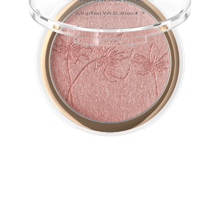
يضمن الملمس الحريري فائق النعومة لهذا الإضاءة النباتية توهجًا
مثاليًا. يمتزج اللمعان اللامع المكثّف بالمعدن مع البشرة ويُعزّز
جمالها.
لمحة سريعة عن جميع المزايا
مستحضر إضاءة بمسحوق مضغوط