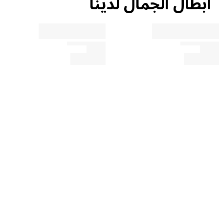
أبطال الجمال لدينا
العناية، الترطيب والحماية
الحفظ والاستقرار
العطور، الملونات والمواد الأخرى
ببساطة، انقر على المكون المعين لمعرفة المزيد عن الاستخدام والمنشأ.
صبغة
MICA
صبغة
SYNTHETIC FLUORPHLOGOPITE
اكتشف المزيد
العناية
DIISOSTEARYL MALATE
العناية
DIMETHICONE
آخرون
SILICA
آخرون
MAGNESIUM STEARATE