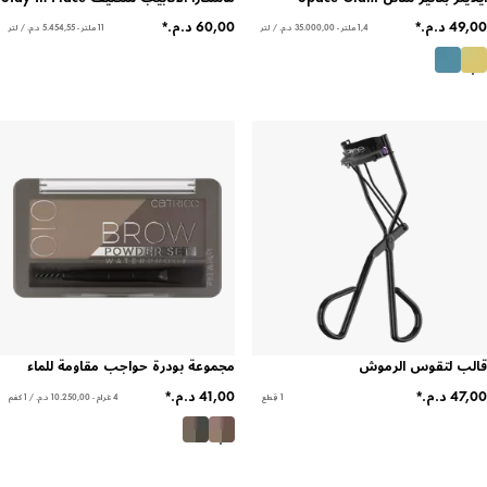
1,4 ملتر - ‏35.000,00 د.م.‏ / لتر
11 ملتر - ‏5.454,55 د.م.‏ / لتر
قالب لتقوس الرموش
مجموعة بودرة حواجب مقاومة للماء
1 قِطع
4 غرام - ‏10.250,00 د.م.‏ / 1 كغم