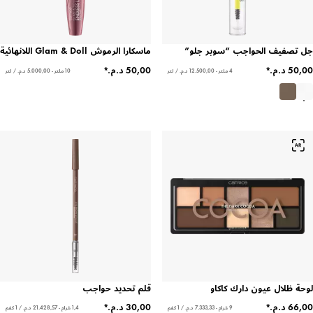
جل تصفيف الحواجب “سوبر جلو”
ماسكارا الرموش Glam & Doll اللانهائية
4 ملتر - ‏12.500,00 د.م.‏ / لتر
10 ملتر - ‏5.000,00 د.م.‏ / لتر
لوحة ظلال عيون دارك كاكاو
قلم تحديد حواجب
9 غرام - ‏7.333,33 د.م.‏ / 1 كغم
1,4 غرام - ‏21.428,57 د.م.‏ / 1 كغم