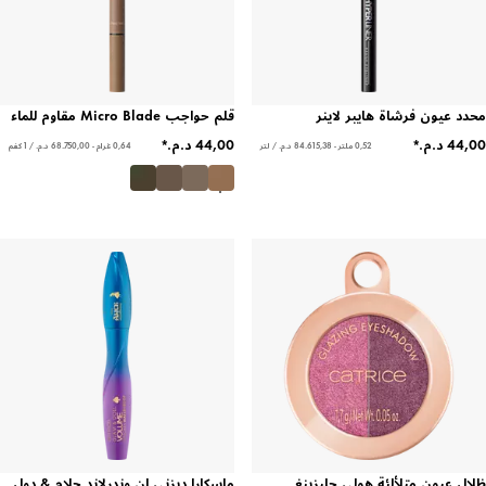
محدد عيون فرشاة هايبر لاينر
قلم حواجب Micro Blade مقاوم للماء
0,52 ملتر - ‏84.615,38 د.م.‏ / لتر
0,64 غرام - ‏68.750,00 د.م.‏ / 1 كغم
ظلال عيون متلألئة هولي جليزينغ
ماسكارا ديزني ان وندرلاند جلام & دول