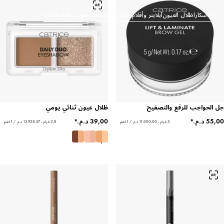
ماسكارا
ظلال العيون
آيلاينر وأقلام الكحل
الحواجب
الرموش الاصطناعية
جل الحواجب للرفع والتصفيح
ظلال عيون ثنائي يومي
5 غرام - ‏11.000,00 د.م.‏ / 1 كغم
2,8 غرام - ‏13.928,57 د.م.‏ / 1 كغم