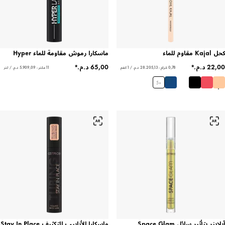
كحل Kajal مقاوم للماء
ماسكارا رموش مقاومة للماء Hyper
0,78 غرام - ‏28.205,13 د.م.‏ / 1 كغم
11 ملتر - ‏5.909,09 د.م.‏ / لتر
5
+
آيلاينر بتأثير سائل Space Glam
ماسكارا الأنابيب للتكثيف Stay In Place