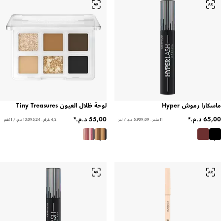
ماسكارا رموش Hyper
لوحة ظلال العيون Tiny Treasures
11 ملتر - ‏5.909,09 د.م.‏ / لتر
4,2 غرام - ‏13.095,24 د.م.‏ / 1 كغم