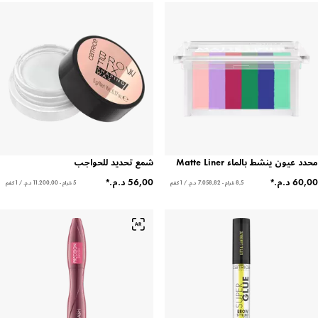
محدد عيون ينشط بالماء Matte Liner
شمع تحديد للحواجب
8,5 غرام - ‏7.058,82 د.م.‏ / 1 كغم
5 غرام - ‏11.200,00 د.م.‏ / 1 كغم