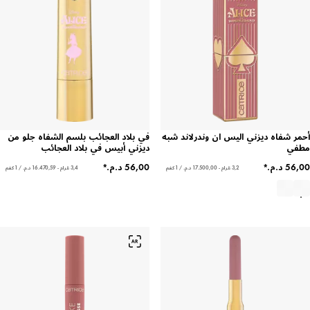
أحمر شفاه ديزني اليس ان وندرلاند شبه
في بلاد العجائب بلسم الشفاه جلو من
مطفي
ديزني أبيس في بلاد العجائب
3,2 غرام - ‏17.500,00 د.م.‏ / 1 كغم
3,4 غرام - ‏16.470,59 د.م.‏ / 1 كغم