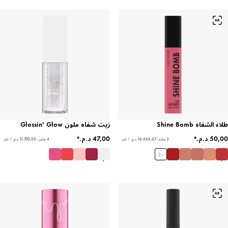
طلاء الشفاه Shine Bomb
زيت شفاه ملون Glossin' Glow
3 ملتر - ‏16.666,67 د.م.‏ / لتر
4 ملتر - ‏11.750,00 د.م.‏ / لتر
2
+