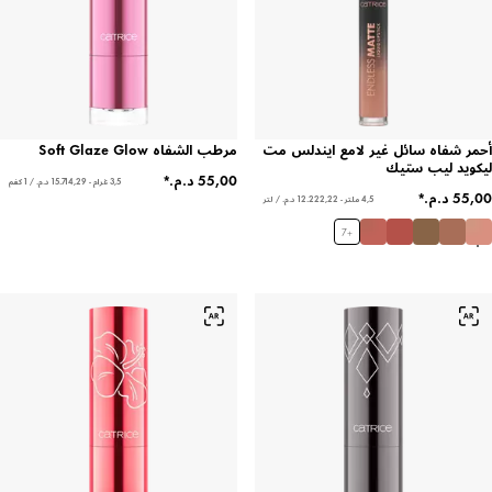
أحمر شفاه سائل غير لامع ايندلس مت
مرطب الشفاه Soft Glaze Glow
ليكويد ليب ستيك
3,5 غرام - ‏15.714,29 د.م.‏ / 1 كغم
4,5 ملتر - ‏12.222,22 د.م.‏ / لتر
7
+