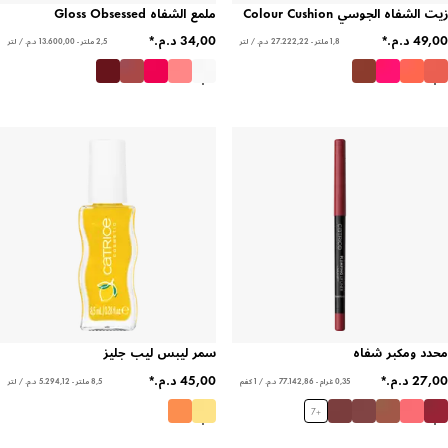
زيت الشفاه الجوسي Colour Cushion
ملمع الشفاه Gloss Obsessed
1,8 ملتر - ‏27.222,22 د.م.‏ / لتر
2,5 ملتر - ‏13.600,00 د.م.‏ / لتر
محدد ومكبر شفاه
سمر ليبس ليب جليز
0,35 غرام - ‏77.142,86 د.م.‏ / 1 كغم
8,5 ملتر - ‏5.294,12 د.م.‏ / لتر
7
+