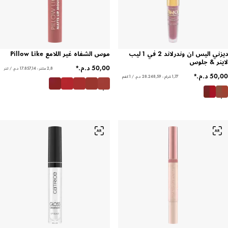
ديزني اليس ان وندرلاند 2 في 1 ليب
موس الشفاه غير اللامع Pillow Like
لاينر & جلوس
2,8 ملتر - ‏17.857,14 د.م.‏ / لتر
1,77 غرام - ‏28.248,59 د.م.‏ / 1 كغم