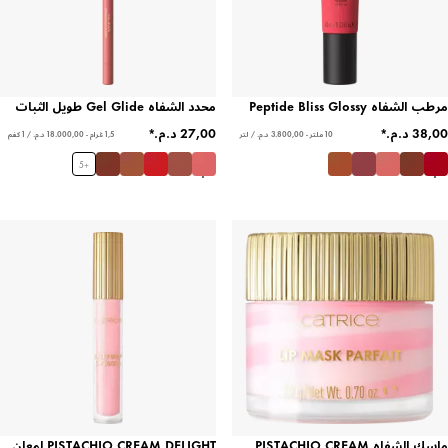
مرطب الشفاه Peptide Bliss Glossy
محدد الشفاه Gel Glide طويل الثبات
10 ملتر - ‏3.800,00 د.م.‏ / لتر
1,5 غرام - ‏18.000,00 د.م.‏ / 1 كغم
5
+
ماسك الشفاه PISTACHIO CREAM
PISTACHIO CREAM DELIGHT لمعان