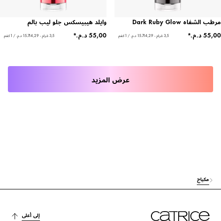
مرطب الشفاه Dark Ruby Glow
وايلد هيبيسكس جلو ليب بالم
3,5 غرام - ‏15.714,29 د.م.‏ / 1 كغم
3,5 غرام - ‏15.714,29 د.م.‏ / 1 كغم
عرض المزيد
مكياج
إلى أعلى