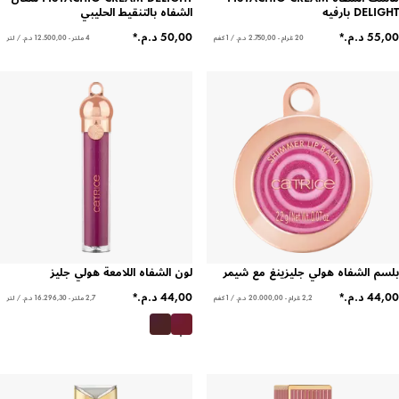
DELIGHT بارفيه
الشفاه بالتنقيط الحليبي
20 غرام - ‏2.750,00 د.م.‏ / 1 كغم
4 ملتر - ‏12.500,00 د.م.‏ / لتر
بلسم الشفاه هولي جليزينغ مع شيمر
لون الشفاه اللامعة هولي جليز
2,2 غرام - ‏20.000,00 د.م.‏ / 1 كغم
2,7 ملتر - ‏16.296,30 د.م.‏ / لتر