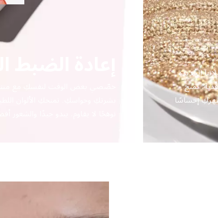
إعادة الضبط ال
اتنا الجديدة
غذية. تمنح
ظهركِ إحساسًا
بشرتكِ وحواسكِ. تمنحكِ الألوان اللطي
توهجًا لا يقاوم. يبدو جيدًا والشعور أف