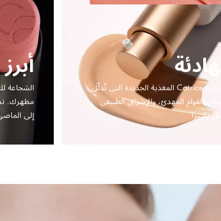
هادئة
أبرز 
خصّصي بعض الوقت لنفسكِ مع منتجات Catrice المغذية الجديدة التي تُدلّل
فة، والقوام المهدئ، والإشراق الطبيعي
مظهرك. تضي
ضل بكثير!
إلى الماضي 