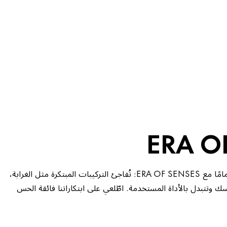
ERA O
جرّبي الميك أب بطريقة جديدة تمامًا مع ERA OF SENSES: تُفاجئ التركيبات المبتكرة مثل الغرابة،
واسك وتتبدل بالأداة المستخدمة. اطّلعي على ابتكاراتنا فائقة الحس