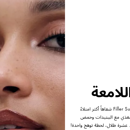
للامعة
لمعان عالي يلتقي بتأثير الحشو! يضمن ملمّع الشفاه الجديد Filler Supreme شفاهاً أكثر امتلاءً
لمغذي مع الببتيدات وحمض
. عشرة ظلال، لحظة توهج واحدة!