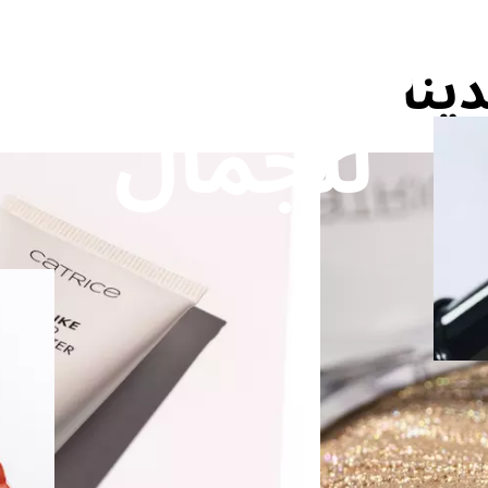
في العصر الج
ينا
للجمال