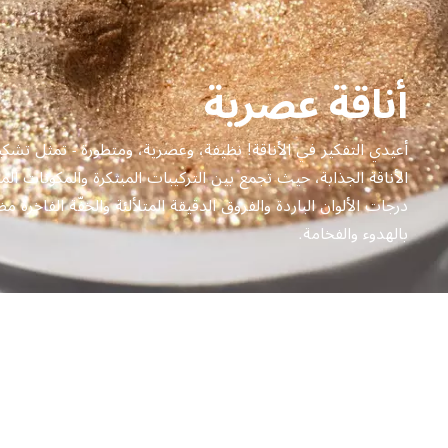
أناقة عصرية
أعيدي التفكير في الأناقة! نظيفة، وعصرية، ومتطورة - تمثل تشكيل
الأناقة الجذابة، حيث تجمع بين التركيبات المبتكرة والمكونات الم
درجات الألوان الباردة والفروق الدقيقة المتلألئة والخفّة الفاخرة م
بالهدوء والفخامة.