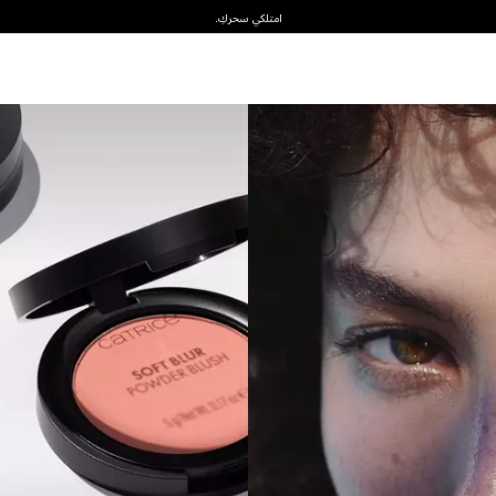
امتلكي سحركِ.