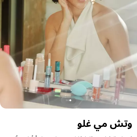
وتش مي غلو