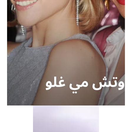
وتش مي غلو