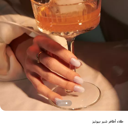
طلاء أظافر شير بيوتيز