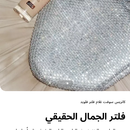
كاتريس سوفت غلام فلتر فلويد
فلتر الجمال الحقيقي
يمنح الملمس الخفيف ذو التلوين الناعم البشرة مظهراً ملساء