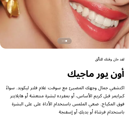
لقد حان وقتك للتألّق
أون يور ماجيك
اكتشفي جمال وجهك المضيئ مع سوفت غلام فلتر ليكويد. سواءً
كبرايمر قبل كريم الأساس، أو بمفرده لبشرة منتعشة أو هايلايتر
فوق المكياج. ضعي الملمس باستخدام الأداة على على البشرة
باستخدام فرشاة أو يديكِ أو إسفنجة