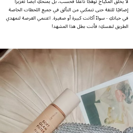
لا يخلق المكياج توهجًا ناعمًا فحسب، بل يمنحكِ أيضًا تعزيزًا
إضافيًا للثقة حتى تتمكني من التألق في جميع اللحظات الخاصة
في حياتكِ - سواءٌ أكانت كبيرة أو صغيرة. اغتنمي الفرصة لتمهدي
الطريق لنفسكِ؛ فأنت بطل هذا المشهد!