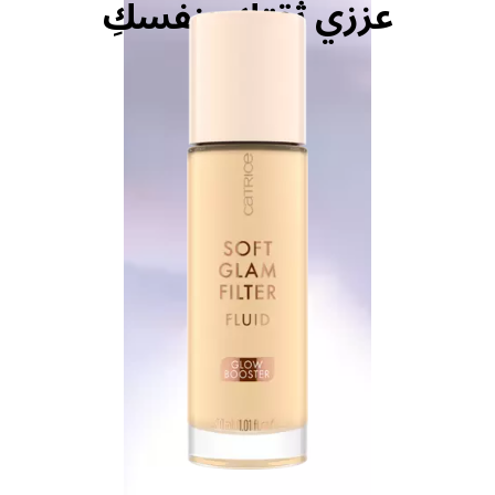
عززي ثقتكِ بنفسكِ