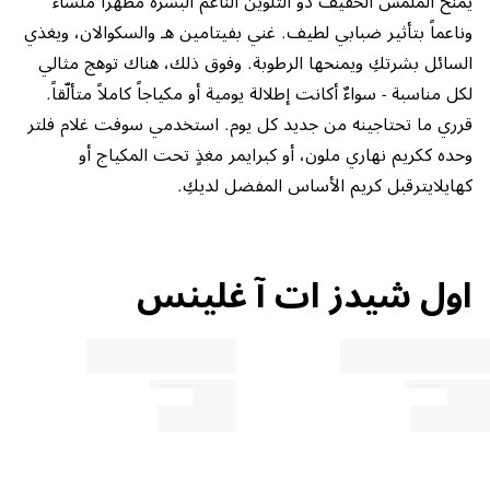
وناعماً بتأثير ضبابي لطيف. غني بفيتامين هـ والسكوالان، ويغذي
السائل بشرتكِ ويمنحها الرطوبة. وفوق ذلك، هناك توهج مثالي
لكل مناسبة - سواءٌ أكانت إطلالة يومية أو مكياجاً كاملاً متألّقاً.
قرري ما تحتاجينه من جديد كل يوم. استخدمي سوفت غلام فلتر
وحده ككريم نهاري ملون، أو كبرايمر مغذٍ تحت المكياج أو
كهايلايترقبل كريم الأساس المفضل لديكِ.
اول شيدز ات آ غلينس